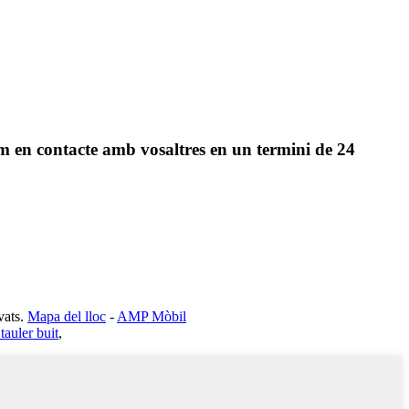
arem en contacte amb vosaltres en un termini de 24
ats.
Mapa del lloc
-
AMP Mòbil
tauler buit
,