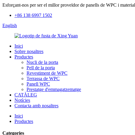
Esforçant-nos per ser el millor proveïdor de panells de WPC i materials
+86 138 6997 1502
English
Inici
Sobre nosaltres
Productes
Nucli de la porta
Pell de la porta
Revestiment de WPC
Terrassa de WPC
Panell WPC
Prestatge d'emmagatzematge
CATÀLEG
Notícies
Contacta amb nosaltres
Inici
Productes
Categories