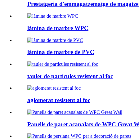
Prestatgeria d'emmagatzematge de magatz
làmina de marbre WPC
làmina de marbre de PVC
tauler de partícules resistent al foc
aglomerat resistent al foc
Panells de paret acanalats de WPC Great W