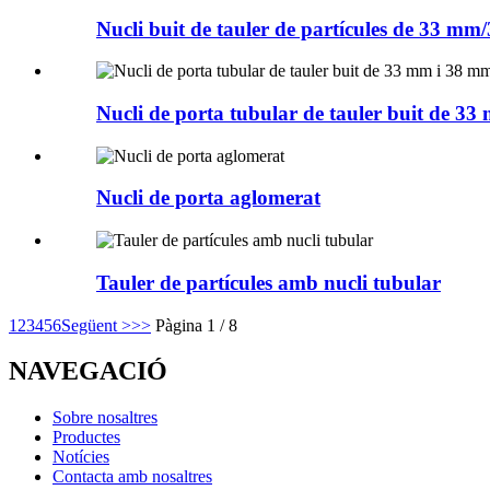
Nucli buit de tauler de partícules de 33 m
Nucli de porta tubular de tauler buit de 3
Nucli de porta aglomerat
Tauler de partícules amb nucli tubular
1
2
3
4
5
6
Següent >
>>
Pàgina 1 / 8
NAVEGACIÓ
Sobre nosaltres
Productes
Notícies
Contacta amb nosaltres