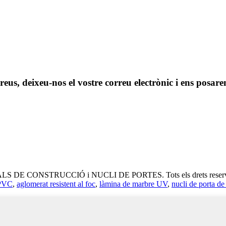
 preus, deixeu-nos el vostre correu electrònic i ens pos
 DE CONSTRUCCIÓ i NUCLI DE PORTES. Tots els drets reserv
 PVC
,
aglomerat resistent al foc
,
làmina de marbre UV
,
nucli de porta de 