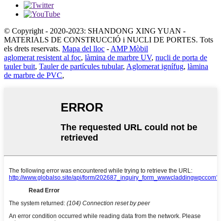
© Copyright - 2020-2023: SHANDONG XING YUAN -
MATERIALS DE CONSTRUCCIÓ i NUCLI DE PORTES. Tots
els drets reservats.
Mapa del lloc
-
AMP Mòbil
aglomerat resistent al foc
,
làmina de marbre UV
,
nucli de porta de
tauler buit
,
Tauler de partícules tubular
,
Aglomerat ignífug
,
làmina
de marbre de PVC
,