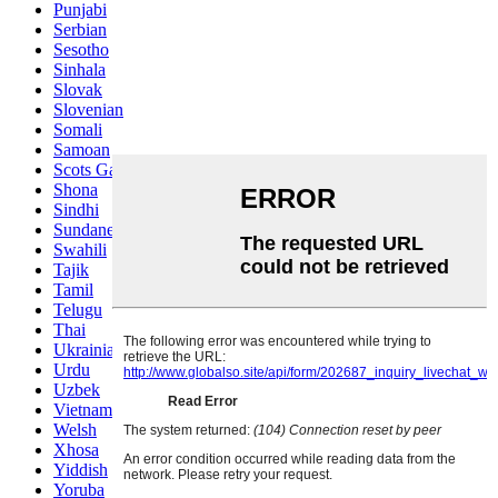
Punjabi
Serbian
Sesotho
Sinhala
Slovak
Slovenian
Somali
Samoan
Scots Gaelic
Shona
Sindhi
Sundanese
Swahili
Tajik
Tamil
Telugu
Thai
Ukrainian
Urdu
Uzbek
Vietnamese
Welsh
Xhosa
Yiddish
Yoruba