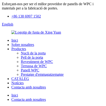
Esforçant-nos per ser el millor proveïdor de panells de WPC i
materials per a la fabricació de portes.
+86 138 6997 1502
English
Inici
Sobre nosaltres
Productes
Nucli de la porta
Pell de la porta
Revestiment de WPC
Terrassa de WPC
Panell WPC
Prestatge d'emmagatzematge
CATÀLEG
Notícies
Contacta amb nosaltres
Inici
Contacta amb nosaltres